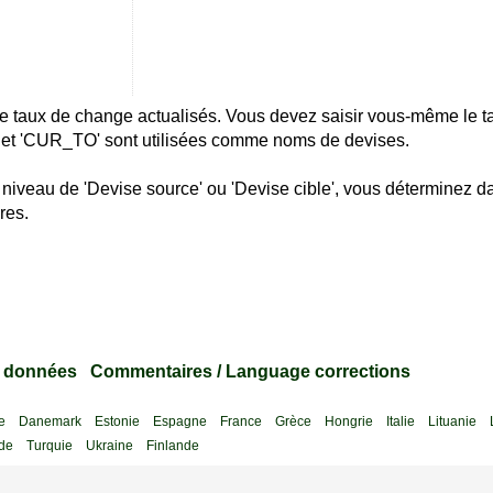
e de taux de change actualisés. Vous devez saisir vous-même le 
 et 'CUR_TO' sont utilisées comme noms de devises.
 niveau de 'Devise source' ou 'Devise cible', vous déterminez d
res.
s données
Commentaires / Language corrections
e
Danemark
Estonie
Espagne
France
Grèce
Hongrie
Italie
Lituanie
de
Turquie
Ukraine
Finlande