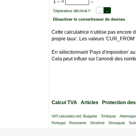
1
--
=
--
,
.
Séparateur décimal↗:
Désactiver le convertisseur de devises
Cette calculatrice n'utilise pas encor
propre taux'. Les valeurs 'CUR_FROM'
En sélectionnant 'Pays d'imposition' au
Cela peut influer sur l'arrondi des nomb
Calcul TVA
Articles
Protection de
:
VAT-calculator.net
Bulgarie
Tchéquie
Allemagn
Portugal
Roumanie
Slovénie
Slovaquie
Suè