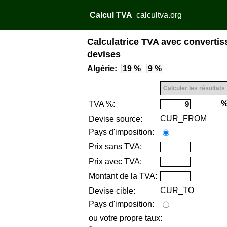
Calcul TVA
calcultva.org
Calculatrice TVA avec convertis
devises
Algérie:
19 %
9 %
TVA %:
CUR_FROM
Devise source:
Pays d'imposition:
Prix sans TVA:
Prix avec TVA:
Montant de la TVA:
CUR_TO
Devise cible:
Pays d'imposition:
ou votre propre taux: