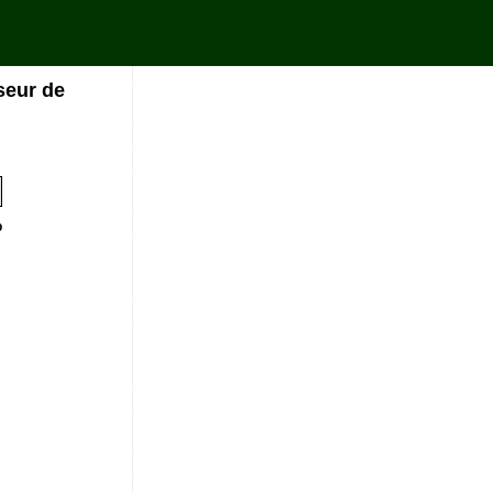
seur de
%