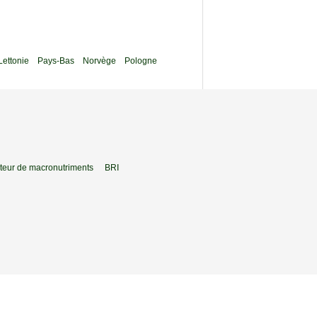
Lettonie
Pays-Bas
Norvège
Pologne
teur de macronutriments
BRI