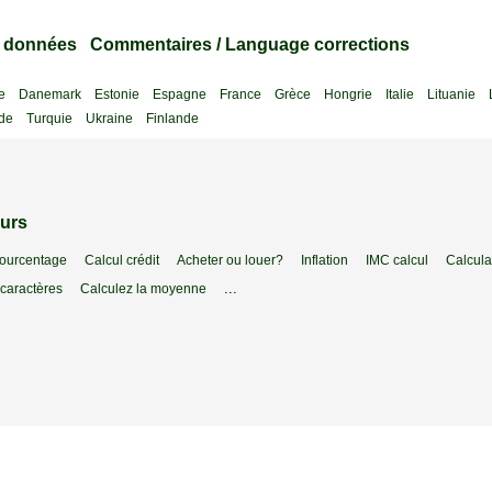
s données
Commentaires / Language corrections
e
Danemark
Estonie
Espagne
France
Grèce
Hongrie
Italie
Lituanie
de
Turquie
Ukraine
Finlande
ours
pourcentage
Calcul crédit
Acheter ou louer?
Inflation
IMC calcul
Calcula
...
caractères
Calculez la moyenne