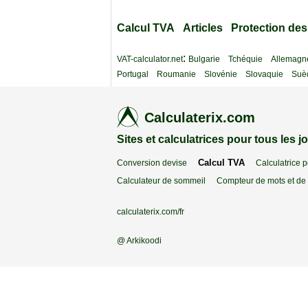
Calcul TVA
Articles
Protection de
:
VAT-calculator.net
Bulgarie
Tchéquie
Allemagn
Portugal
Roumanie
Slovénie
Slovaquie
Suè
Calculaterix.com
Sites et calculatrices pour tous les j
Calcul TVA
Conversion devise
Calculatrice 
Calculateur de sommeil
Compteur de mots et de 
calculaterix.com/fr
@ Arkikoodi