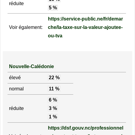
réduite
5 %
https://service-public.ne/fr/demar
Voir également:
che/la-taxe-sur-la-valeur-ajoutee-
ou-tva
Nouvelle-Calédonie
élevé
22 %
normal
11 %
6 %
réduite
3 %
1 %
https://dsf.gouv.nc/professionnel