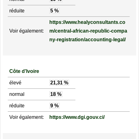
réduite
5 %
https://www.healyconsultants.co
Voir également:
m/central-african-republic-compa
ny-registration/accounting-legal/
Côte d'Ivoire
élevé
21,31 %
normal
18 %
réduite
9 %
Voir également:
https://www.dgi.gouv.ci/