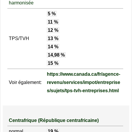
harmonisée
5 %
11 %
12 %
TPS/TVH
13 %
14 %
14,98 %
15 %
https://www.canada.ca/fr/agence-
Voir également:
revenu/services/impot/entreprise
s/sujets/tps-tvh-entreprises.html
Centrafrique (République centrafricaine)
normal
19 %