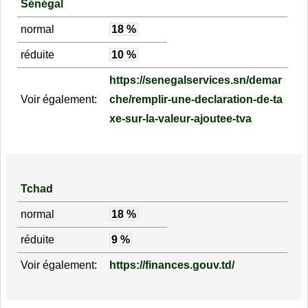
Sénégal
normal
18 %
réduite
10 %
https://senegalservices.sn/demar
Voir également:
che/remplir-une-declaration-de-ta
xe-sur-la-valeur-ajoutee-tva
Tchad
normal
18 %
réduite
9 %
Voir également:
https://finances.gouv.td/