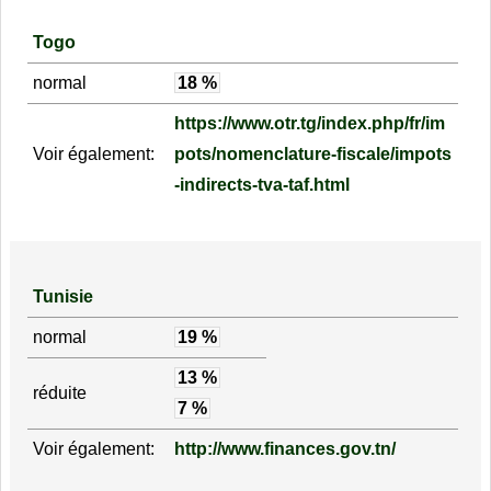
Togo
normal
18 %
https://www.otr.tg/index.php/fr/im
Voir également:
pots/nomenclature-fiscale/impots
-indirects-tva-taf.html
Tunisie
normal
19 %
13 %
réduite
7 %
Voir également:
http://www.finances.gov.tn/