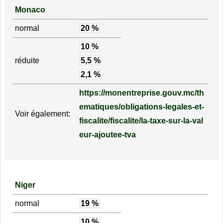
Monaco
normal
20 %
10 %
réduite
5,5 %
2,1 %
https://monentreprise.gouv.mc/th
ematiques/obligations-legales-et-
Voir également:
fiscalite/fiscalite/la-taxe-sur-la-val
eur-ajoutee-tva
Niger
normal
19 %
10 %