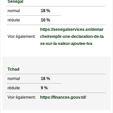
Sénégal
normal
18 %
réduite
10 %
https://senegalservices.sn/demar
Voir également:
che/remplir-une-declaration-de-ta
xe-sur-la-valeur-ajoutee-tva
Tchad
normal
18 %
réduite
9 %
Voir également:
https://finances.gouv.td/