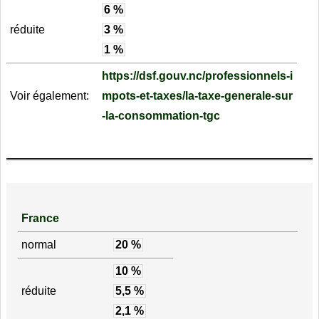
6 %
réduite
3 %
1 %
https://dsf.gouv.nc/professionnels-i
Voir également:
mpots-et-taxes/la-taxe-generale-sur
-la-consommation-tgc
France
normal
20 %
10 %
réduite
5,5 %
2,1 %