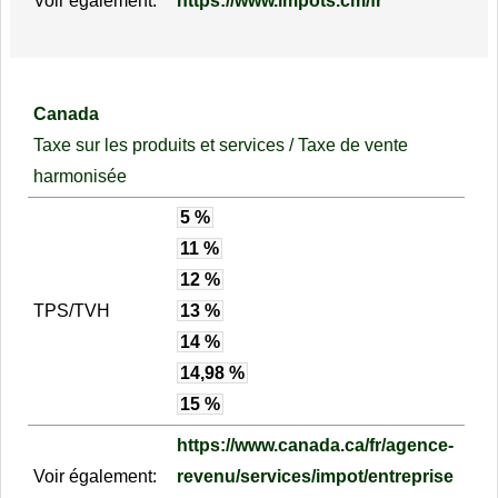
Voir également:
https://www.impots.cm/fr
Canada
Taxe sur les produits et services / Taxe de vente
harmonisée
5 %
11 %
12 %
TPS/TVH
13 %
14 %
14,98 %
15 %
https://www.canada.ca/fr/agence-
Voir également:
revenu/services/impot/entreprise