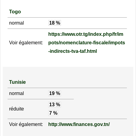
Togo
normal
18 %
https://www.otr.tg/index.php/fr/im
Voir également:
pots/nomenclature-fiscale/impots
-indirects-tva-taf.html
Tunisie
normal
19 %
13 %
réduite
7 %
Voir également:
http://www.finances.gov.tn/