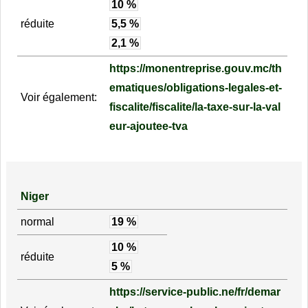
10 %
réduite
5,5 %
2,1 %
https://monentreprise.gouv.mc/th
ematiques/obligations-legales-et-
Voir également:
fiscalite/fiscalite/la-taxe-sur-la-val
eur-ajoutee-tva
Niger
normal
19 %
10 %
réduite
5 %
https://service-public.ne/fr/demar