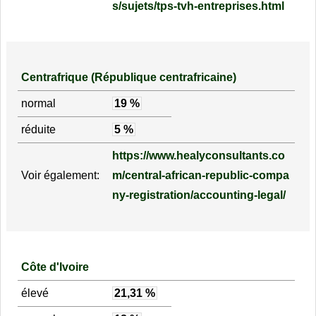
s/sujets/tps-tvh-entreprises.html
Centrafrique (République centrafricaine)
normal
19 %
réduite
5 %
https://www.healyconsultants.co
Voir également:
m/central-african-republic-compa
ny-registration/accounting-legal/
Côte d'Ivoire
élevé
21,31 %