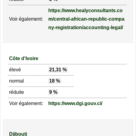
https://www.healyconsultants.co
Voir également:
m/central-african-republic-compa
ny-registration/accounting-legal/
Côte d'Ivoire
élevé
21,31 %
normal
18 %
réduite
9 %
Voir également:
https://www.dgi.gouv.ci/
Djibouti