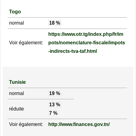
Togo
normal
18 %
https://www.otr.tg/index.php/fr/im
Voir également:
pots/nomenclature-fiscale/impots
-indirects-tva-taf.html
Tunisie
normal
19 %
13 %
réduite
7 %
Voir également:
http://www.finances.gov.tn/