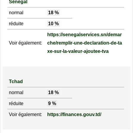
Sénégal
normal
18 %
réduite
10 %
https://senegalservices.sn/demar
Voir également:
che/remplir-une-declaration-de-ta
xe-sur-la-valeur-ajoutee-tva
Tchad
normal
18 %
réduite
9 %
Voir également:
https://finances.gouv.td/