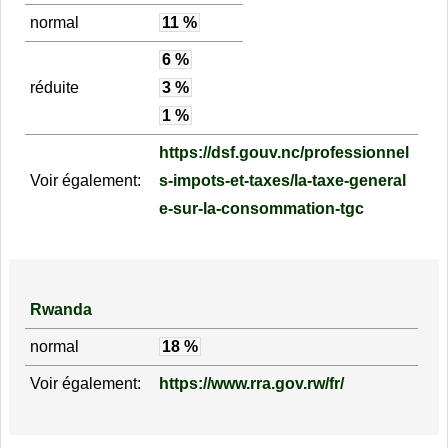
normal
11 %
6 %
réduite
3 %
1 %
https://dsf.gouv.nc/professionnel
Voir également:
s-impots-et-taxes/la-taxe-general
e-sur-la-consommation-tgc
Rwanda
normal
18 %
Voir également:
https://www.rra.gov.rw/fr/