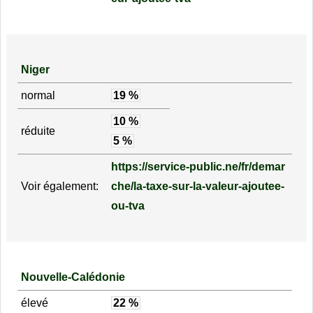
Niger
normal
19 %
10 %
réduite
5 %
https://service-public.ne/fr/demar
Voir également:
che/la-taxe-sur-la-valeur-ajoutee-
ou-tva
Nouvelle-Calédonie
élevé
22 %