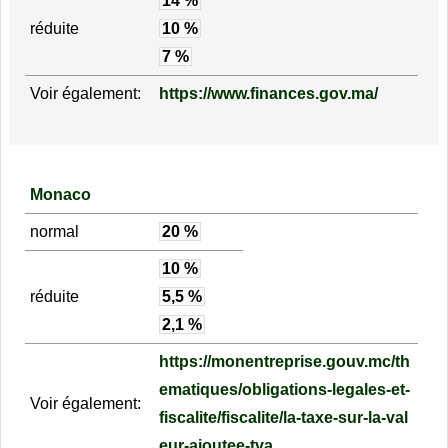
14 %
réduite
10 %
7 %
Voir également:
https://www.finances.gov.ma/
Monaco
normal
20 %
10 %
réduite
5,5 %
2,1 %
https://monentreprise.gouv.mc/th
ematiques/obligations-legales-et-
Voir également:
fiscalite/fiscalite/la-taxe-sur-la-val
eur-ajoutee-tva