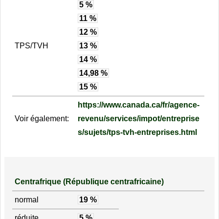
5 %
11 %
12 %
TPS/TVH
13 %
14 %
14,98 %
15 %
https://www.canada.ca/fr/agence-
Voir également:
revenu/services/impot/entreprise
s/sujets/tps-tvh-entreprises.html
Centrafrique (République centrafricaine)
normal
19 %
réduite
5 %