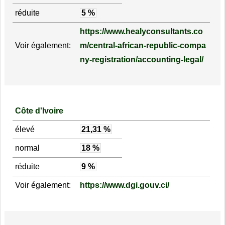
réduite
5 %
https://www.healyconsultants.co
Voir également:
m/central-african-republic-compa
ny-registration/accounting-legal/
Côte d'Ivoire
élevé
21,31 %
normal
18 %
réduite
9 %
Voir également:
https://www.dgi.gouv.ci/