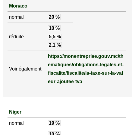
Monaco
normal
20 %
10 %
réduite
5,5 %
2,1 %
https://monentreprise.gouv.mc/th
ematiques/obligations-legales-et-
Voir également:
fiscalite/fiscalite/la-taxe-sur-la-val
eur-ajoutee-tva
Niger
normal
19 %
10 %