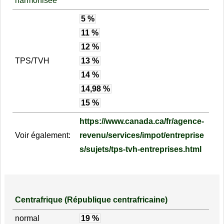
harmonisée
5 %
11 %
12 %
TPS/TVH
13 %
14 %
14,98 %
15 %
https://www.canada.ca/fr/agence-
Voir également:
revenu/services/impot/entreprise
s/sujets/tps-tvh-entreprises.html
Centrafrique (République centrafricaine)
normal
19 %