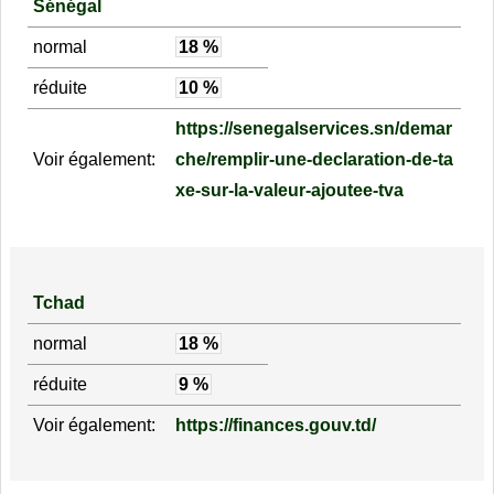
Sénégal
normal
18 %
réduite
10 %
https://senegalservices.sn/demar
Voir également:
che/remplir-une-declaration-de-ta
xe-sur-la-valeur-ajoutee-tva
Tchad
normal
18 %
réduite
9 %
Voir également:
https://finances.gouv.td/