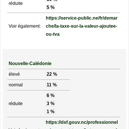
réduite
5 %
https://service-public.ne/fr/demar
Voir également:
che/la-taxe-sur-la-valeur-ajoutee-
ou-tva
Nouvelle-Calédonie
élevé
22 %
normal
11 %
6 %
réduite
3 %
1 %
https://dsf.gouv.nc/professionnel