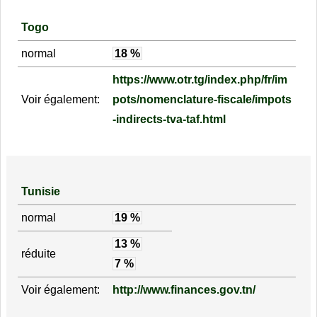
Togo
normal
18 %
https://www.otr.tg/index.php/fr/im
Voir également:
pots/nomenclature-fiscale/impots
-indirects-tva-taf.html
Tunisie
normal
19 %
13 %
réduite
7 %
Voir également:
http://www.finances.gov.tn/