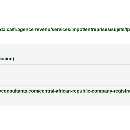
da.ca/fr/agence-revenu/services/impot/entreprises/sujets/tp
icaine)
yconsultants.com/central-african-republic-company-registra