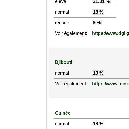
élevé
21,31 %
normal
18 %
réduite
9 %
Voir également:
https://www.dgi.g
Djibouti
normal
10 %
Voir également:
https://www.mini
Guinée
normal
18 %