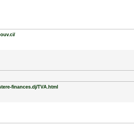
ouv.ci/
stere-finances.dj/TVA.html