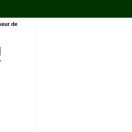
seur de
%