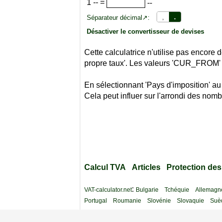
1
--
=
--
,
.
Séparateur décimal↗:
Désactiver le convertisseur de devises
Cette calculatrice n'utilise pas encor
propre taux'. Les valeurs 'CUR_FROM'
En sélectionnant 'Pays d'imposition' au
Cela peut influer sur l'arrondi des nomb
Calcul TVA
Articles
Protection de
:
VAT-calculator.net
Bulgarie
Tchéquie
Allemagn
Portugal
Roumanie
Slovénie
Slovaquie
Suè