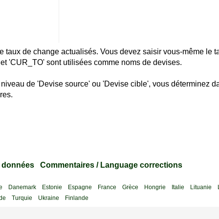
e de taux de change actualisés. Vous devez saisir vous-même le 
 et 'CUR_TO' sont utilisées comme noms de devises.
 niveau de 'Devise source' ou 'Devise cible', vous déterminez d
res.
s données
Commentaires / Language corrections
e
Danemark
Estonie
Espagne
France
Grèce
Hongrie
Italie
Lituanie
de
Turquie
Ukraine
Finlande