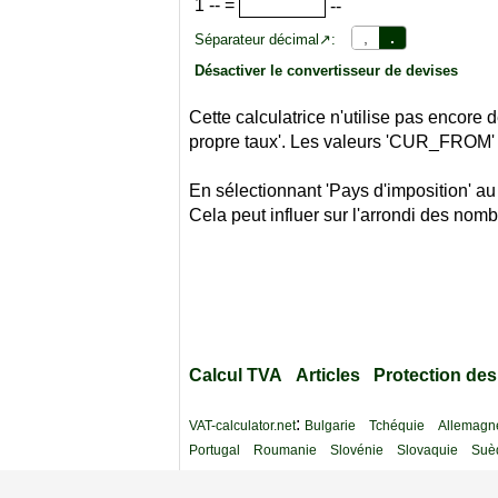
1
--
=
--
,
.
Séparateur décimal↗:
Désactiver le convertisseur de devises
Cette calculatrice n'utilise pas encor
propre taux'. Les valeurs 'CUR_FROM'
En sélectionnant 'Pays d'imposition' au
Cela peut influer sur l'arrondi des nomb
Calcul TVA
Articles
Protection de
:
VAT-calculator.net
Bulgarie
Tchéquie
Allemagn
Portugal
Roumanie
Slovénie
Slovaquie
Suè