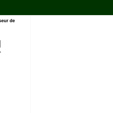
seur de
%