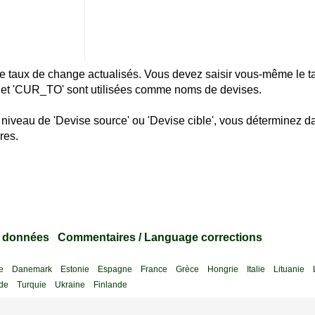
e de taux de change actualisés. Vous devez saisir vous-même le 
 et 'CUR_TO' sont utilisées comme noms de devises.
 niveau de 'Devise source' ou 'Devise cible', vous déterminez d
res.
s données
Commentaires / Language corrections
e
Danemark
Estonie
Espagne
France
Grèce
Hongrie
Italie
Lituanie
de
Turquie
Ukraine
Finlande