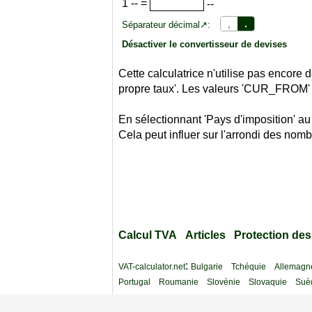
1
--
=
--
,
.
Séparateur décimal↗:
Désactiver le convertisseur de devises
Cette calculatrice n'utilise pas encor
propre taux'. Les valeurs 'CUR_FROM'
En sélectionnant 'Pays d'imposition' au
Cela peut influer sur l'arrondi des nomb
Calcul TVA
Articles
Protection de
:
VAT-calculator.net
Bulgarie
Tchéquie
Allemagn
Portugal
Roumanie
Slovénie
Slovaquie
Suè