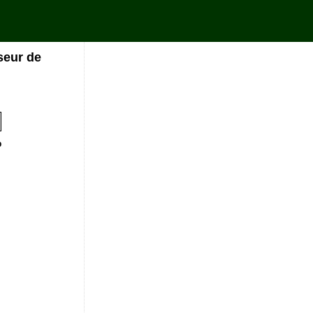
seur de
%