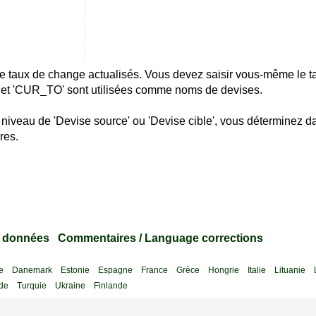
e de taux de change actualisés. Vous devez saisir vous-même le 
 et 'CUR_TO' sont utilisées comme noms de devises.
 niveau de 'Devise source' ou 'Devise cible', vous déterminez d
res.
s données
Commentaires / Language corrections
e
Danemark
Estonie
Espagne
France
Grèce
Hongrie
Italie
Lituanie
de
Turquie
Ukraine
Finlande