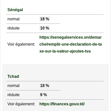
Sénégal
normal
18 %
réduite
10 %
https://senegalservices.sn/demar
Voir également:
che/remplir-une-declaration-de-ta
xe-sur-la-valeur-ajoutee-tva
Tchad
normal
18 %
réduite
9 %
Voir également:
https://finances.gouv.td/