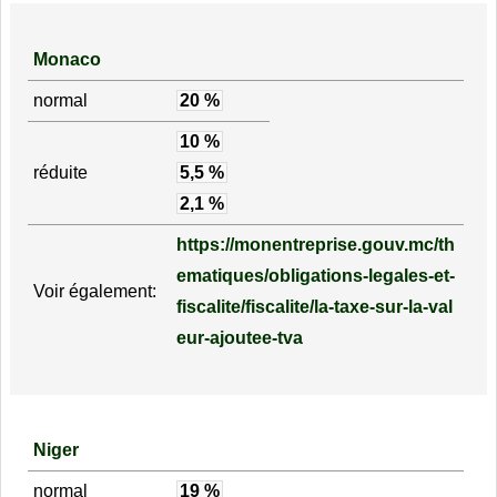
Monaco
normal
20 %
10 %
réduite
5,5 %
2,1 %
https://monentreprise.gouv.mc/th
ematiques/obligations-legales-et-
Voir également:
fiscalite/fiscalite/la-taxe-sur-la-val
eur-ajoutee-tva
Niger
normal
19 %