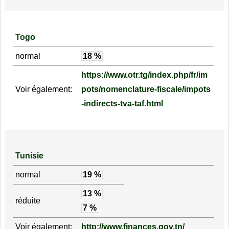
Togo
normal
18 %
https://www.otr.tg/index.php/fr/im
Voir également:
pots/nomenclature-fiscale/impots
-indirects-tva-taf.html
Tunisie
normal
19 %
13 %
réduite
7 %
Voir également:
http://www.finances.gov.tn/