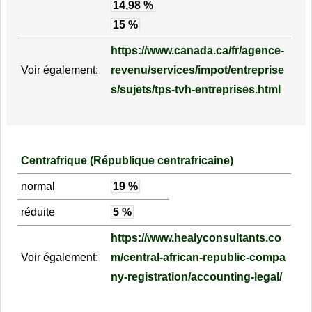
14,98 %
15 %
https://www.canada.ca/fr/agence-
Voir également:
revenu/services/impot/entreprise
s/sujets/tps-tvh-entreprises.html
Centrafrique (République centrafricaine)
normal
19 %
réduite
5 %
https://www.healyconsultants.co
Voir également:
m/central-african-republic-compa
ny-registration/accounting-legal/