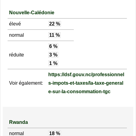
Nouvelle-Calédonie
élevé
22 %
normal
11 %
6 %
réduite
3 %
1 %
https://dsf.gouv.nc/professionnel
Voir également:
s-impots-et-taxes/la-taxe-general
e-sur-la-consommation-tgc
Rwanda
normal
18 %