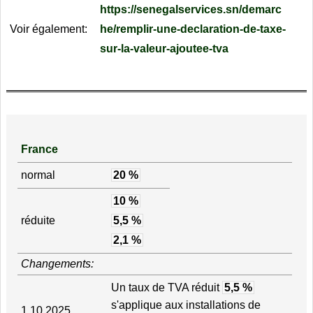
https://senegalservices.sn/demarc
Voir également:
he/remplir-une-declaration-de-taxe-
sur-la-valeur-ajoutee-tva
France
normal
20 %
10 %
réduite
5,5 %
2,1 %
Changements:
Un taux de TVA réduit
5,5 %
s'applique aux installations de
1.10.2025