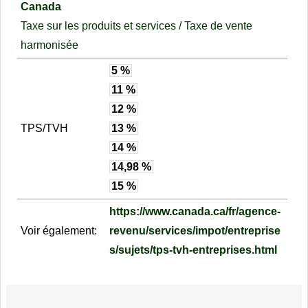
Canada
Taxe sur les produits et services / Taxe de vente
harmonisée
5 %
11 %
12 %
TPS/TVH
13 %
14 %
14,98 %
15 %
https://www.canada.ca/fr/agence-
Voir également:
revenu/services/impot/entreprise
s/sujets/tps-tvh-entreprises.html