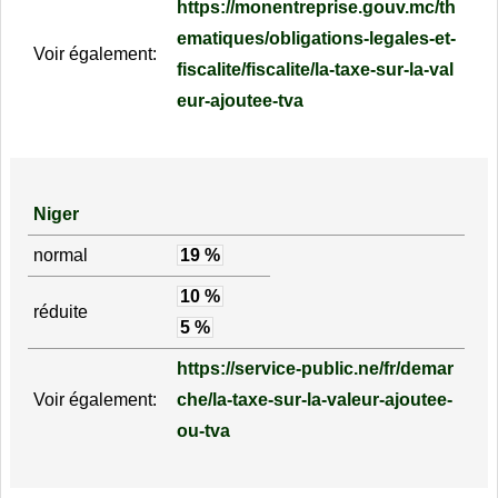
https://monentreprise.gouv.mc/th
ematiques/obligations-legales-et-
Voir également:
fiscalite/fiscalite/la-taxe-sur-la-val
eur-ajoutee-tva
Niger
normal
19 %
10 %
réduite
5 %
https://service-public.ne/fr/demar
Voir également:
che/la-taxe-sur-la-valeur-ajoutee-
ou-tva