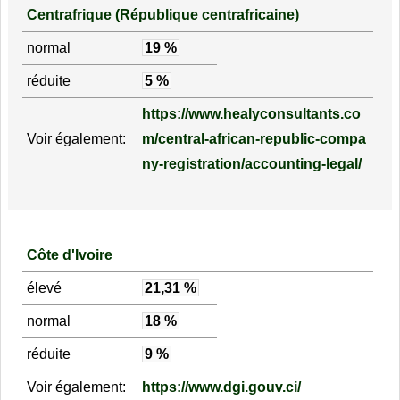
Centrafrique (République centrafricaine)
normal
19 %
réduite
5 %
https://www.healyconsultants.co
Voir également:
m/central-african-republic-compa
ny-registration/accounting-legal/
Côte d'Ivoire
élevé
21,31 %
normal
18 %
réduite
9 %
Voir également:
https://www.dgi.gouv.ci/