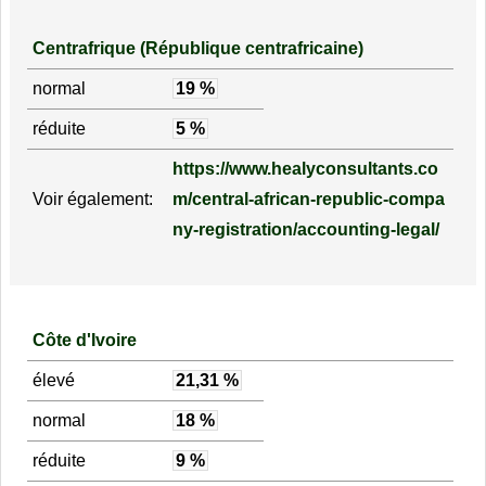
Centrafrique (République centrafricaine)
normal
19 %
réduite
5 %
https://www.healyconsultants.co
Voir également:
m/central-african-republic-compa
ny-registration/accounting-legal/
Côte d'Ivoire
élevé
21,31 %
normal
18 %
réduite
9 %