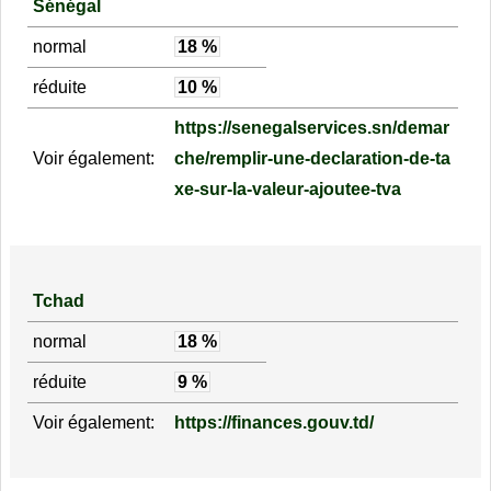
Sénégal
normal
18 %
réduite
10 %
https://senegalservices.sn/demar
Voir également:
che/remplir-une-declaration-de-ta
xe-sur-la-valeur-ajoutee-tva
Tchad
normal
18 %
réduite
9 %
Voir également:
https://finances.gouv.td/