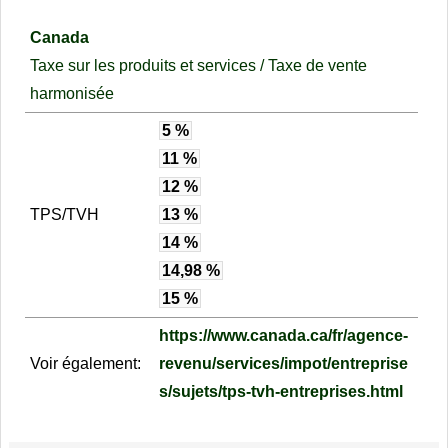
Canada
Taxe sur les produits et services / Taxe de vente
harmonisée
5 %
11 %
12 %
TPS/TVH
13 %
14 %
14,98 %
15 %
https://www.canada.ca/fr/agence-
Voir également:
revenu/services/impot/entreprise
s/sujets/tps-tvh-entreprises.html