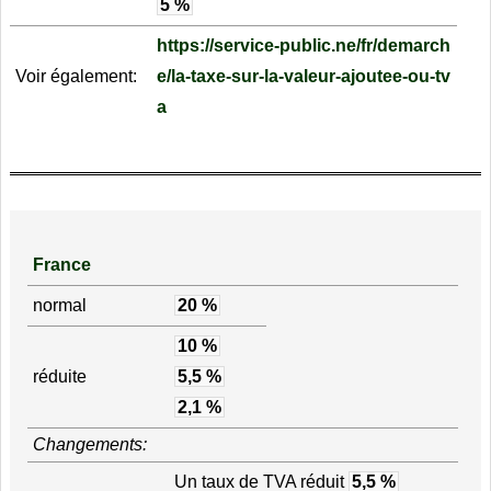
5 %
https://service-public.ne/fr/demarch
Voir également:
e/la-taxe-sur-la-valeur-ajoutee-ou-tv
a
France
normal
20 %
10 %
réduite
5,5 %
2,1 %
Changements:
Un taux de TVA réduit
5,5 %