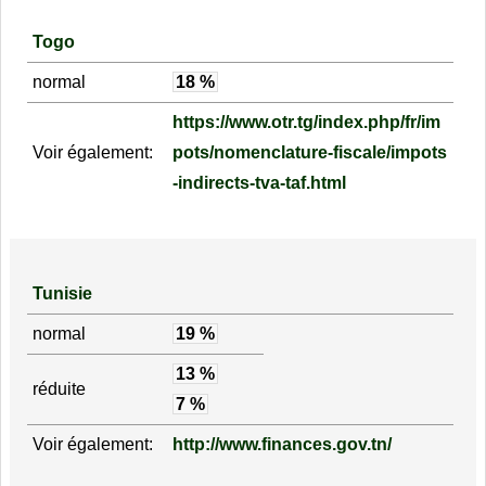
Togo
normal
18 %
https://www.otr.tg/index.php/fr/im
Voir également:
pots/nomenclature-fiscale/impots
-indirects-tva-taf.html
Tunisie
normal
19 %
13 %
réduite
7 %
Voir également:
http://www.finances.gov.tn/