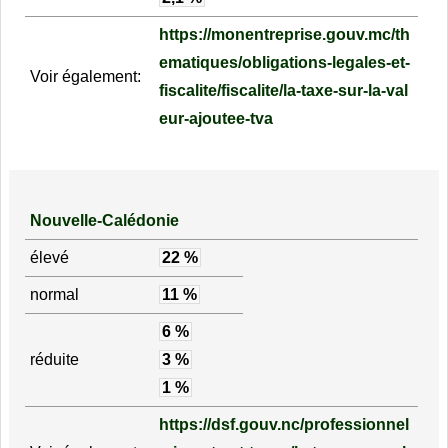
https://monentreprise.gouv.mc/th
ematiques/obligations-legales-et-
Voir également:
fiscalite/fiscalite/la-taxe-sur-la-val
eur-ajoutee-tva
Nouvelle-Calédonie
élevé
22 %
normal
11 %
6 %
réduite
3 %
1 %
https://dsf.gouv.nc/professionnel