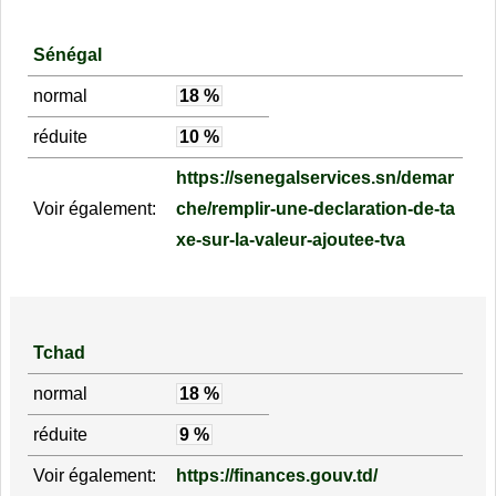
Sénégal
normal
18 %
réduite
10 %
https://senegalservices.sn/demar
Voir également:
che/remplir-une-declaration-de-ta
xe-sur-la-valeur-ajoutee-tva
Tchad
normal
18 %
réduite
9 %
Voir également:
https://finances.gouv.td/