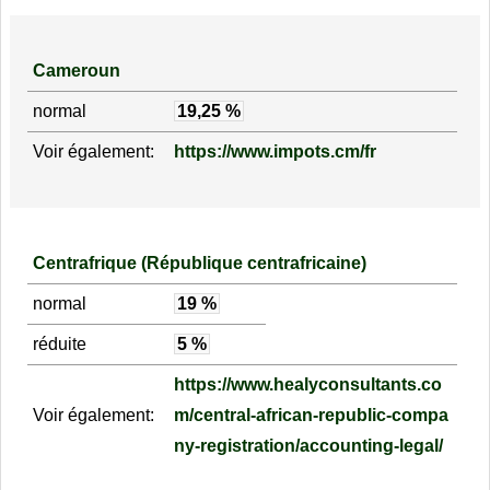
Cameroun
normal
19,25 %
Voir également:
https://www.impots.cm/fr
Centrafrique (République centrafricaine)
normal
19 %
réduite
5 %
https://www.healyconsultants.co
Voir également:
m/central-african-republic-compa
ny-registration/accounting-legal/