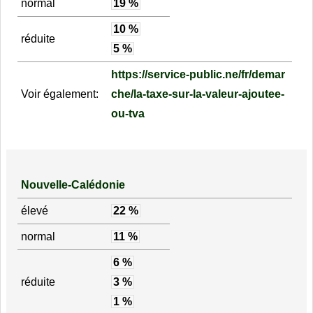
normal
19 %
10 %
réduite
5 %
https://service-public.ne/fr/demar
Voir également:
che/la-taxe-sur-la-valeur-ajoutee-
ou-tva
Nouvelle-Calédonie
élevé
22 %
normal
11 %
6 %
réduite
3 %
1 %