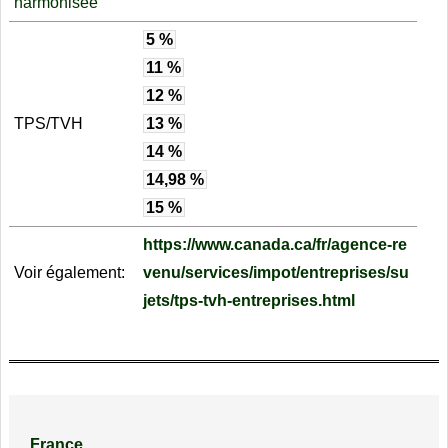
harmonisée
5 %
11 %
12 %
TPS/TVH
13 %
14 %
14,98 %
15 %
https://www.canada.ca/fr/agence-re
Voir également:
venu/services/impot/entreprises/su
jets/tps-tvh-entreprises.html
France