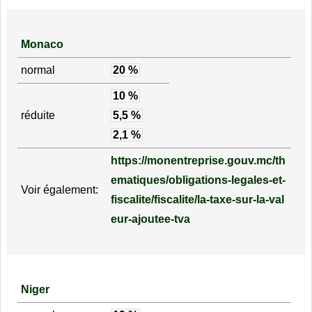
Monaco
normal
20 %
10 %
réduite
5,5 %
2,1 %
https://monentreprise.gouv.mc/th
ematiques/obligations-legales-et-
Voir également:
fiscalite/fiscalite/la-taxe-sur-la-val
eur-ajoutee-tva
Niger