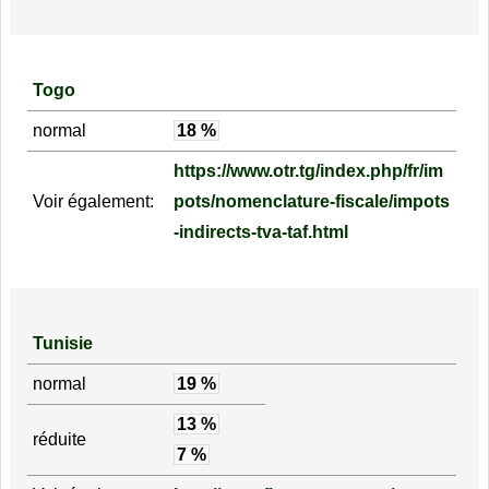
Togo
normal
18 %
https://www.otr.tg/index.php/fr/im
Voir également:
pots/nomenclature-fiscale/impots
-indirects-tva-taf.html
Tunisie
normal
19 %
13 %
réduite
7 %