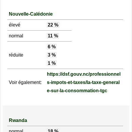
Nouvelle-Calédonie
élevé
22 %
normal
11 %
6 %
réduite
3 %
1 %
https://dsf.gouv.nc/professionnel
Voir également:
s-impots-et-taxes/la-taxe-general
e-sur-la-consommation-tgc
Rwanda
normal
18 %