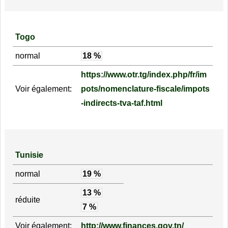
Togo
normal
18 %
https://www.otr.tg/index.php/fr/im
Voir également:
pots/nomenclature-fiscale/impots
-indirects-tva-taf.html
Tunisie
normal
19 %
13 %
réduite
7 %
Voir également:
http://www.finances.gov.tn/