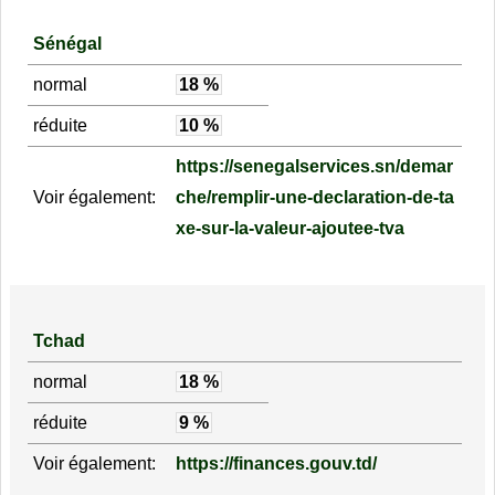
Sénégal
normal
18 %
réduite
10 %
https://senegalservices.sn/demar
Voir également:
che/remplir-une-declaration-de-ta
xe-sur-la-valeur-ajoutee-tva
Tchad
normal
18 %
réduite
9 %
Voir également:
https://finances.gouv.td/