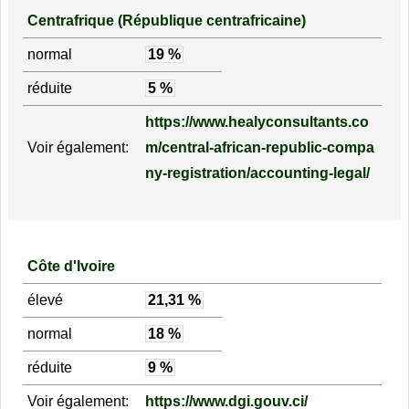
Centrafrique (République centrafricaine)
normal
19 %
réduite
5 %
https://www.healyconsultants.co
Voir également:
m/central-african-republic-compa
ny-registration/accounting-legal/
Côte d'Ivoire
élevé
21,31 %
normal
18 %
réduite
9 %
Voir également:
https://www.dgi.gouv.ci/