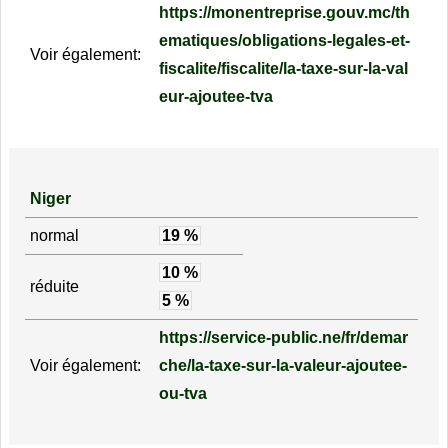
https://monentreprise.gouv.mc/th
ematiques/obligations-legales-et-
Voir également:
fiscalite/fiscalite/la-taxe-sur-la-val
eur-ajoutee-tva
Niger
normal
19 %
10 %
réduite
5 %
https://service-public.ne/fr/demar
Voir également:
che/la-taxe-sur-la-valeur-ajoutee-
ou-tva