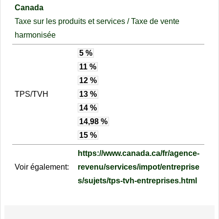
Canada
Taxe sur les produits et services / Taxe de vente
harmonisée
5 %
11 %
12 %
TPS/TVH
13 %
14 %
14,98 %
15 %
https://www.canada.ca/fr/agence-
Voir également:
revenu/services/impot/entreprise
s/sujets/tps-tvh-entreprises.html