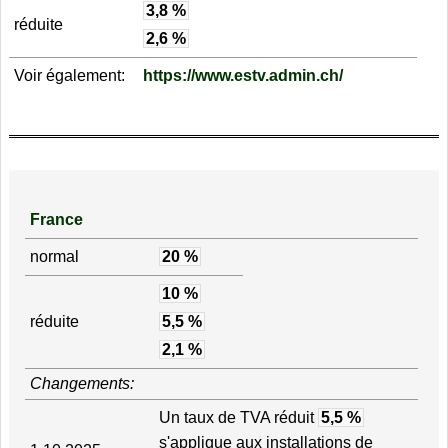
3,8 %
réduite
2,6 %
Voir également:
https://www.estv.admin.ch/
France
normal
20 %
10 %
réduite
5,5 %
2,1 %
Changements:
Un taux de TVA réduit
5,5 %
s'applique aux installations de