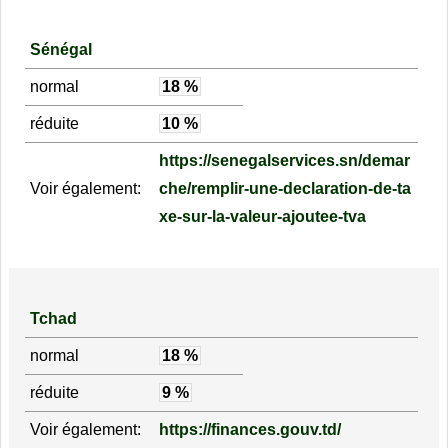
Sénégal
normal
18 %
réduite
10 %
https://senegalservices.sn/demar
Voir également:
che/remplir-une-declaration-de-ta
xe-sur-la-valeur-ajoutee-tva
Tchad
normal
18 %
réduite
9 %
Voir également:
https://finances.gouv.td/