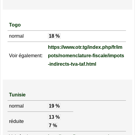
Togo
normal
18 %
https://www.otr.tg/index.php/fr/im
Voir également:
pots/nomenclature-fiscale/impots
-indirects-tva-taf.html
Tunisie
normal
19 %
13 %
réduite
7 %