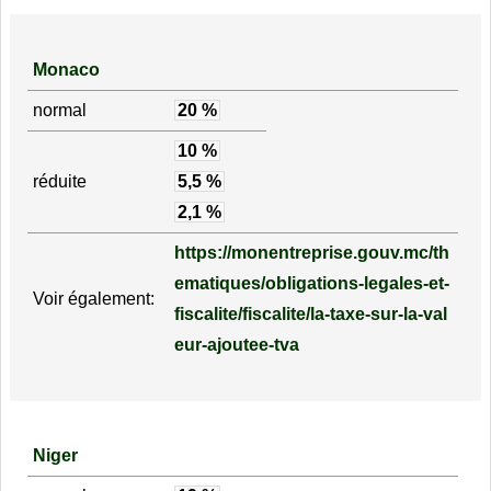
Monaco
normal
20 %
10 %
réduite
5,5 %
2,1 %
https://monentreprise.gouv.mc/th
ematiques/obligations-legales-et-
Voir également:
fiscalite/fiscalite/la-taxe-sur-la-val
eur-ajoutee-tva
Niger