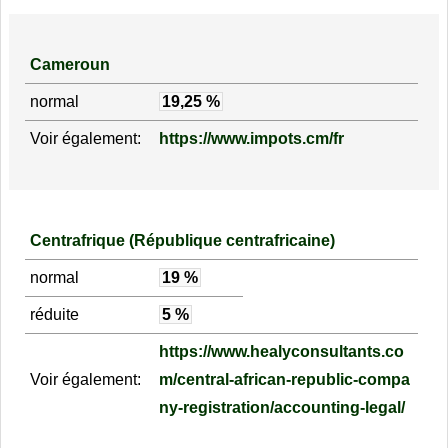
Cameroun
normal
19,25 %
Voir également:
https://www.impots.cm/fr
Centrafrique (République centrafricaine)
normal
19 %
réduite
5 %
https://www.healyconsultants.co
Voir également:
m/central-african-republic-compa
ny-registration/accounting-legal/