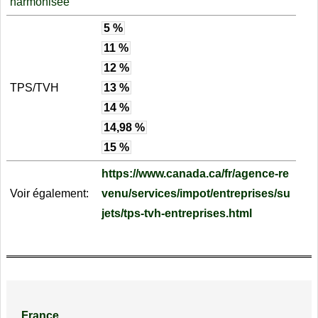
harmonisée
5 %
11 %
12 %
TPS/TVH
13 %
14 %
14,98 %
15 %
https://www.canada.ca/fr/agence-re
Voir également:
venu/services/impot/entreprises/su
jets/tps-tvh-entreprises.html
France