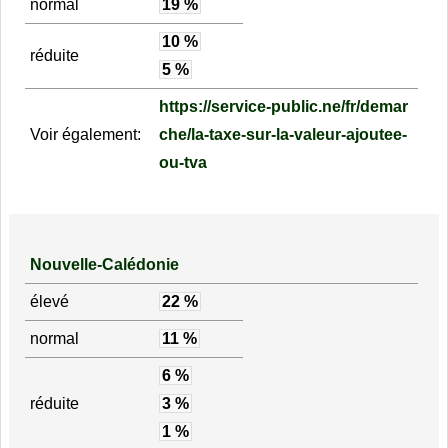
normal
19 %
10 %
réduite
5 %
https://service-public.ne/fr/demar
Voir également:
che/la-taxe-sur-la-valeur-ajoutee-
ou-tva
Nouvelle-Calédonie
élevé
22 %
normal
11 %
6 %
réduite
3 %
1 %