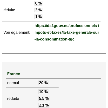
6 %
réduite
3 %
1 %
https://dsf.gouv.nc/professionnels-i
Voir également:
mpots-et-taxes/la-taxe-generale-sur
-la-consommation-tgc
France
normal
20 %
10 %
réduite
5,5 %
2,1 %