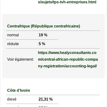
s/sujets/tps-tvh-entreprises.html
Centrafrique (République centrafricaine)
normal
19 %
réduite
5 %
https://www.healyconsultants.co
Voir également:
m/central-african-republic-compa
ny-registration/accounting-legal/
Côte d'Ivoire
élevé
21,31 %