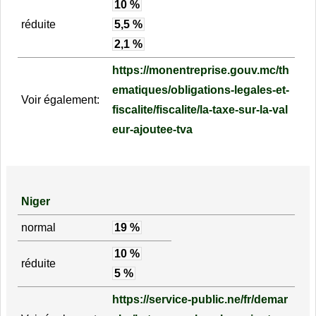
10 %
réduite
5,5 %
2,1 %
https://monentreprise.gouv.mc/th
ematiques/obligations-legales-et-
Voir également:
fiscalite/fiscalite/la-taxe-sur-la-val
eur-ajoutee-tva
Niger
normal
19 %
10 %
réduite
5 %
https://service-public.ne/fr/demar