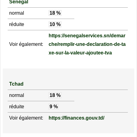
Sénégal
normal
18 %
réduite
10 %
https://senegalservices.sn/demar
Voir également:
che/remplir-une-declaration-de-ta
xe-sur-la-valeur-ajoutee-tva
Tchad
normal
18 %
réduite
9 %
Voir également:
https://finances.gouv.td/