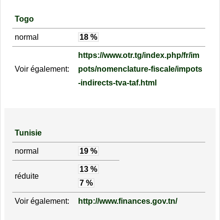
Togo
normal
18 %
https://www.otr.tg/index.php/fr/im
Voir également:
pots/nomenclature-fiscale/impots
-indirects-tva-taf.html
Tunisie
normal
19 %
13 %
réduite
7 %
Voir également:
http://www.finances.gov.tn/