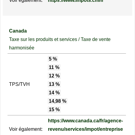
Voir également:
https://www.impots.cm/fr
Canada
Taxe sur les produits et services / Taxe de vente
harmonisée
5 %
11 %
12 %
TPS/TVH
13 %
14 %
14,98 %
15 %
https://www.canada.ca/fr/agence-
Voir également:
revenu/services/impot/entreprise