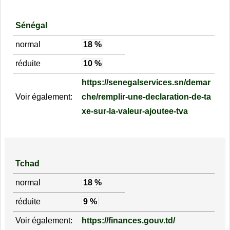
Sénégal
normal
18 %
réduite
10 %
https://senegalservices.sn/demar
Voir également:
che/remplir-une-declaration-de-ta
xe-sur-la-valeur-ajoutee-tva
Tchad
normal
18 %
réduite
9 %
Voir également:
https://finances.gouv.td/