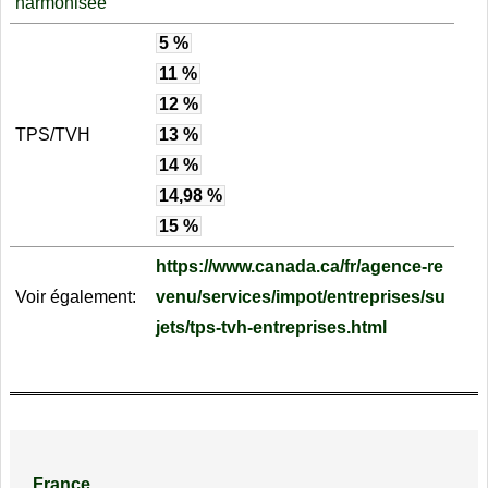
harmonisée
5 %
11 %
12 %
TPS/TVH
13 %
14 %
14,98 %
15 %
https://www.canada.ca/fr/agence-re
Voir également:
venu/services/impot/entreprises/su
jets/tps-tvh-entreprises.html
France