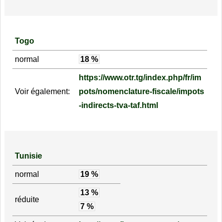
Togo
normal
18 %
https://www.otr.tg/index.php/fr/im
Voir également:
pots/nomenclature-fiscale/impots
-indirects-tva-taf.html
Tunisie
normal
19 %
13 %
réduite
7 %