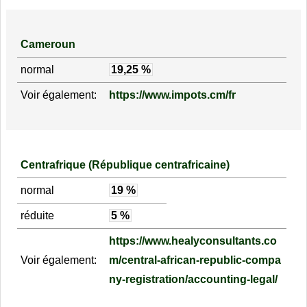
Cameroun
normal
19,25 %
Voir également:
https://www.impots.cm/fr
Centrafrique (République centrafricaine)
normal
19 %
réduite
5 %
https://www.healyconsultants.co
Voir également:
m/central-african-republic-compa
ny-registration/accounting-legal/