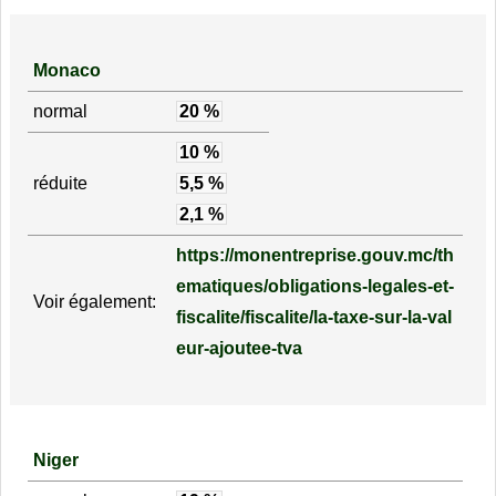
Monaco
normal
20 %
10 %
réduite
5,5 %
2,1 %
https://monentreprise.gouv.mc/th
ematiques/obligations-legales-et-
Voir également:
fiscalite/fiscalite/la-taxe-sur-la-val
eur-ajoutee-tva
Niger