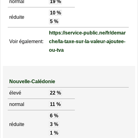
normal
19 %
10 %
réduite
5 %
https://service-public.ne/fr/demar
Voir également:
che/la-taxe-sur-la-valeur-ajoutee-
ou-tva
Nouvelle-Calédonie
élevé
22 %
normal
11 %
6 %
réduite
3 %
1 %