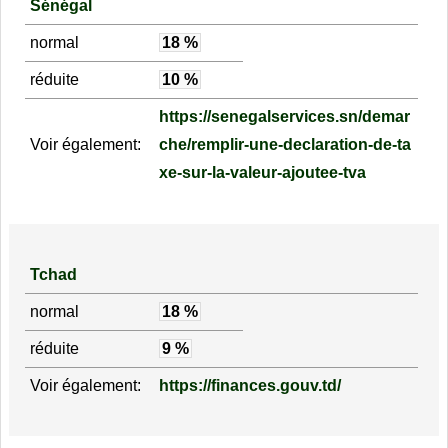
Sénégal
normal
18 %
réduite
10 %
https://senegalservices.sn/demar
Voir également:
che/remplir-une-declaration-de-ta
xe-sur-la-valeur-ajoutee-tva
Tchad
normal
18 %
réduite
9 %
Voir également:
https://finances.gouv.td/