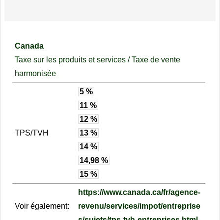
Canada
Taxe sur les produits et services / Taxe de vente
harmonisée
5 %
11 %
12 %
TPS/TVH
13 %
14 %
14,98 %
15 %
https://www.canada.ca/fr/agence-
Voir également:
revenu/services/impot/entreprise
s/sujets/tps-tvh-entreprises.html