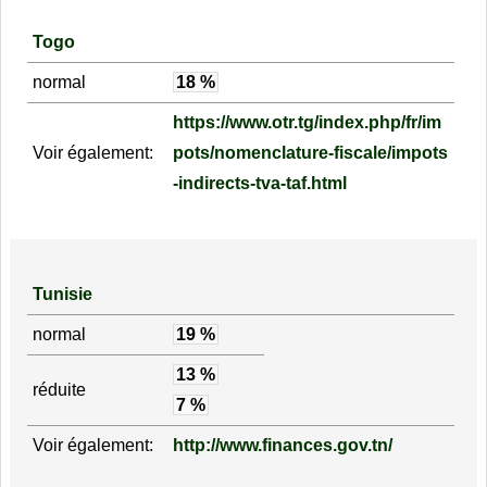
Togo
normal
18 %
https://www.otr.tg/index.php/fr/im
Voir également:
pots/nomenclature-fiscale/impots
-indirects-tva-taf.html
Tunisie
normal
19 %
13 %
réduite
7 %
Voir également:
http://www.finances.gov.tn/