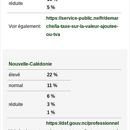
réduite
5 %
https://service-public.ne/fr/demar
Voir également:
che/la-taxe-sur-la-valeur-ajoutee-
ou-tva
Nouvelle-Calédonie
élevé
22 %
normal
11 %
6 %
réduite
3 %
1 %
https://dsf.gouv.nc/professionnel