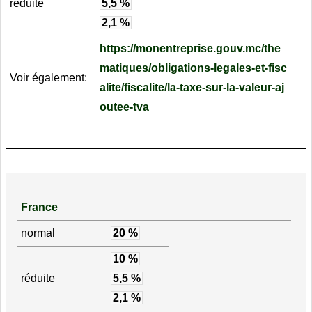
réduite
5,5 %
2,1 %
https://monentreprise.gouv.mc/the
matiques/obligations-legales-et-fisc
Voir également:
alite/fiscalite/la-taxe-sur-la-valeur-aj
outee-tva
France
normal
20 %
10 %
réduite
5,5 %
2,1 %