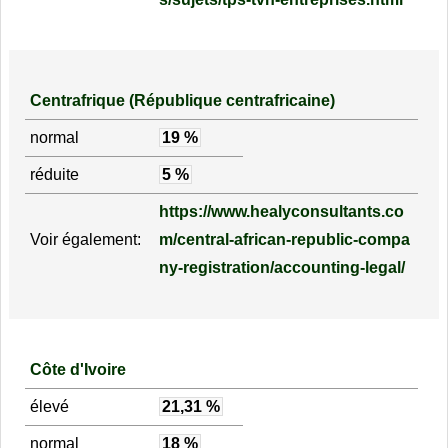
Centrafrique (République centrafricaine)
normal
19 %
réduite
5 %
https://www.healyconsultants.co
Voir également:
m/central-african-republic-compa
ny-registration/accounting-legal/
Côte d'Ivoire
élevé
21,31 %
normal
18 %