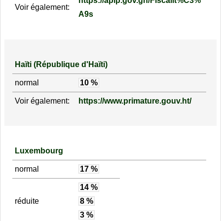
https://apip.gov.gn/Fiscalit%C3%
Voir également:
A9s
Haïti (République d'Haïti)
normal
10 %
Voir également:
https://www.primature.gouv.ht/
Luxembourg
normal
17 %
14 %
réduite
8 %
3 %